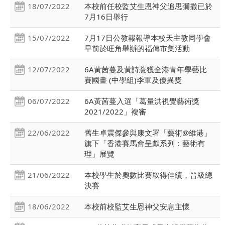
18/07/2022
本校前任校監艾生恩神父追思彌撒已於
7月16日舉行
15/07/2022
7月17日公教報報導本校天主教同學會
早前於旺角舉辦的福傳市集活動
12/07/2022
6A黃茜蔓及黃詩薏獲全港青年學藝比
賽國畫 (中學組)季軍及優異獎
06/07/2022
6A黃茜蔓入選「葛量洪視覺藝術獎
2021/2022」複審
22/06/2022
舊生卓震傑參與康文署「藝術@維港」
旗下「香港賽馬會呈獻系列：藝術有
理」展覽
21/06/2022
本校學生於奧數比賽取得佳績，晉級總
決賽
18/06/2022
本校前校監艾生恩神父安息主懷