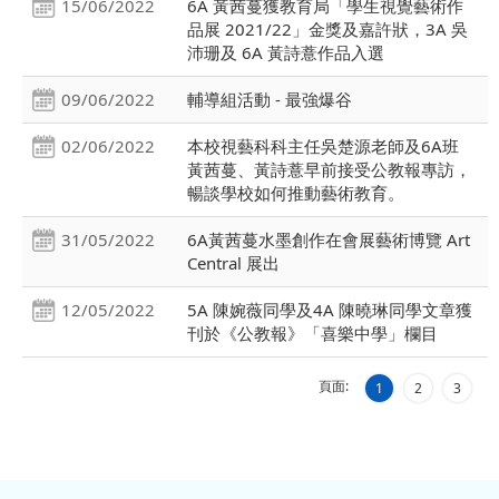
15/06/2022
6A 黃茜蔓獲教育局「學生視覺藝術作
品展 2021/22」金獎及嘉許狀，3A 吳
沛珊及 6A 黃詩薏作品入選
09/06/2022
輔導組活動 - 最強爆谷
02/06/2022
本校視藝科科主任吳楚源老師及6A班
黃茜蔓、黃詩薏早前接受公教報專訪，
暢談學校如何推動藝術教育。
31/05/2022
6A黃茜蔓水墨創作在會展藝術博覽 Art
Central 展出
12/05/2022
5A 陳婉薇同學及4A 陳曉琳同學文章獲
刊於《公教報》「喜樂中學」欄目
頁面:
1
2
3