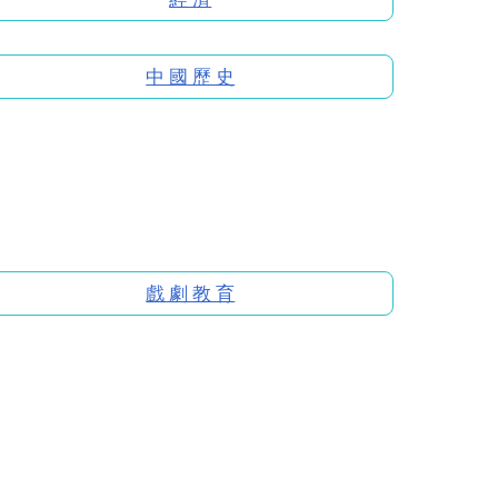
中 國 歷 史
戲 劇 教 育