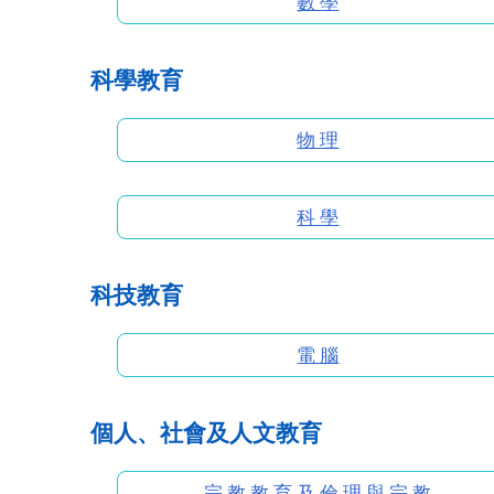
數 學
科學教育
物 理
科 學
科技教育
電 腦
個人、社會及人文教育
宗 教 教 育 及 倫 理 與 宗 教