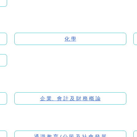
化 學
企 業、會 計 及 財 務 概 論
通 識 教 育 / 公 民 及 社 會 發 展