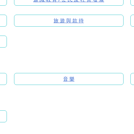
旅 遊 與 款 待
音 樂