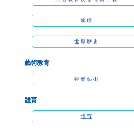
地 理
世 界 歷 史
藝術教育
視 覺 藝 術
體育
體 育