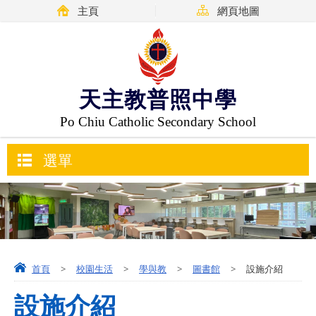
主頁
網頁地圖
天主教普照中學
Po Chiu Catholic Secondary School
選單
首頁
>
校園生活
>
學與教
>
圖書館
>
設施介紹
設施介紹