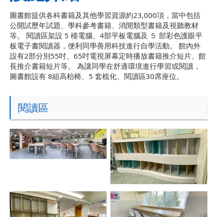
圖書館提供各科書籍及其他學習資源約23,000項，當中包括
公開試歷年試題、學科參考書籍、消閒類型書籍及視聽教材
等。 閱讀區架設 5 檯電腦、4部平板電腦及 ５ 部彩色護眼平
板電子書閱讀器，便利同學善用科技進行自學活動。 館內外
設有2部分別55吋、65吋電視屏幕定時播放書籍推介短片、館
長推介書籍短片等。 為讓同學在舒適環境進行學習或閱讀，
圖書館設有 8組高枱椅、5 套梳化、閱讀區30席座位。
閱讀區