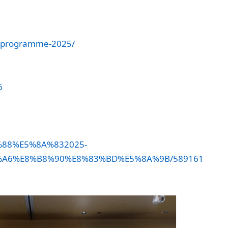
g-programme-2025/
6
88%E5%8A%832025-
A6%E8%B8%90%E8%83%BD%E5%8A%9B/589161